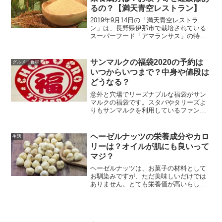
るの？【満天青空レストラン】
2019年9月14日の「満天青空レストラ
ン」は、長野県伊那市で栽培されている
スーパーフード「アマランサス」の特集
です。中南米原産の植物でアワやキヌア
のような小さな実を食べます。実は小さ
いですがその栄養成分はすばらしいとい
サンマルクの福袋2020の予約は
グルメ・食材
うことで、世界保健機...
いつからいつまで？中身や値段は
どうなる？
意外と穴場でリーズナブルな福袋がサン
マルクの福袋です。スタバやタリーズよ
りもサンマルクを利用しているファンに
はお得な福袋ですよね！サンマルクの福
袋2020について気になる情報をまとめて
みました！・サンマルクの福袋2020の予
ヘーゼルナッツの栄養成分やカロ
生活
約はいつからいつ...
リーは？オイルが肌にも良いって
マジ？
ヘーゼルナッツは、お菓子の材料として
お馴染みですが、ただ美味しいだけでは
ありません。とても栄養価が高いらし
い。へぇー？という感じですが、お菓子
などに砕いたナッツがトッピングされて
いたり、チョコレートに混ぜられていた
りするイメージなのでそんな...