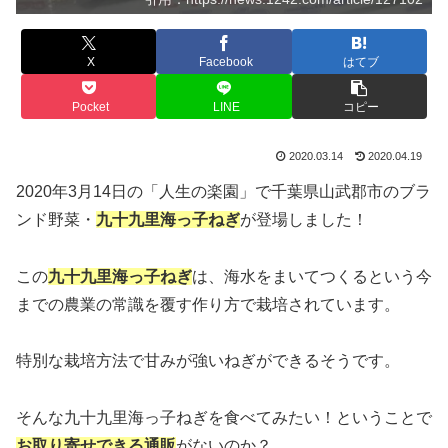
X
Facebook
はてブ
Pocket
LINE
コピー
2020.03.14
2020.04.19
2020年3月14日の「人生の楽園」で千葉県山武郡市のブラ
ンド野菜・
九十九里海っ子ねぎ
が登場しました！
この
九十九里海っ子ねぎ
は、海水をまいてつくるという今
までの農業の常識を覆す作り方で栽培されています。
特別な栽培方法で甘みが強いねぎができるそうです。
そんな九十九里海っ子ねぎを食べてみたい！ということで
お取り寄せできる通販
がないのか？