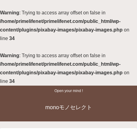
Warning
: Trying to access array offset on false in
/home/primelifenet/primelifenet.com/public_html/wp-
content/plugins/pixabay-images/pixabay-images.php
on
line
34
Warning
: Trying to access array offset on false in
/home/primelifenet/primelifenet.com/public_html/wp-
content/plugins/pixabay-images/pixabay-images.php
on
line
34
Open your mind !
monoモノセレクト