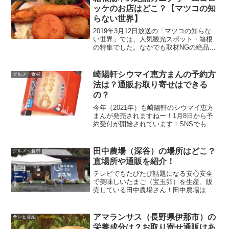
ッケのお店はどこ？【マツコの知
らない世界】
2019年3月12日放送の「マツコの知らな
い世界」では、人気観光スポット・箱根
の特集でした。なかでも取材NGの絶品カ
ニクリームコロッケが紹介されます。コ
ロッケには目がないので早速どこのお店
なのか調べてみました。
崎陽軒シウマイ恵方まんの予約方
グルメ・食材
法は？通販お取り寄せはできる
の？
今年（2021年）も崎陽軒のシウマイ恵方
まんが発売されますねー！1月8日から予
約受付が開始されています！SNSでも話
題になっていますね～(^^)崎陽軒のシウマ
イ恵方まんの予約方法や近くに崎陽軒の
店舗がないという場合の通販お取り寄せ
田中農場（深谷）の場所はどこ？
グルメ・食材
ができるの...
直場所や通販を紹介！
テレビでもたびたび話題になる安心安全
で美味しいたまご（宝玉卵）を生産、販
売している田中農場さん！田中農場は、
埼玉県深谷市に本店というか農場があり
ます。一度田中農場に行ってみたいと思
っていたので田中農場の場所について詳
アマランサス（長野県伊那市）の
テレビ番組
しく調べてみました。深谷...
栄養成分は？お取り寄せ通販はあ