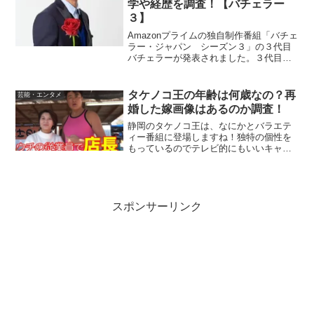
学や経歴を調査！【バチェラー
３】
Amazonプライムの独自制作番組「バチェ
ラー・ジャパン シーズン３」の３代目
バチェラーが発表されました。３代目バ
チェラーは、友永真也（ともなが しん
や）さんというこれまた超イケメンの青
年実業家です。＜速報＞🌹3代目 #バチェ
タケノコ王の年齢は何歳なの？再
芸能・エンタメ
ラー 発表🌹大...
婚した嫁画像はあるのか調査！
静岡のタケノコ王は、なにかとバラエテ
ィー番組に登場しますね！独特の個性を
もっているのでテレビ的にもいいキャラ
でおもしろいです。個人的はとても好き
ですね～(^^)ただタケノコ王は、いったい
何歳なんだろうと不思議におもうことも
あります。テレビで...
スポンサーリンク