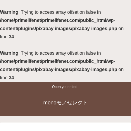
Warning
: Trying to access array offset on false in
/home/primelifenet/primelifenet.com/public_html/wp-
content/plugins/pixabay-images/pixabay-images.php
on
line
34
Warning
: Trying to access array offset on false in
/home/primelifenet/primelifenet.com/public_html/wp-
content/plugins/pixabay-images/pixabay-images.php
on
line
34
Open your mind !
monoモノセレクト