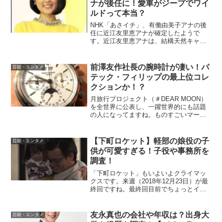
ナが後任に！愛車がジープでワイ
ルドって本当？
NHK「あさイチ」、有働由美子アナの後
任に近江友里恵アナが確定したようで
す。近江友里恵アナは、結構天然キャラ
でルックスも可愛らしいのでいいかもし
れないですね。そんなキャラに似合わ
ず、愛車は四駆でジープといううわさが
前澤友作社長の腕時計が凄い！パ
芸能・エンタメ
あります。近江友里恵アナが...
テック・フィリップの最上位コレ
クションか！？
月旅行プロジェクト（＃DEAR MOON）
を全世界に公表し、一躍世界的にも話題
の人になってますね。ものすごいマーケ
ティング戦略だと思います。お金のかけ
方が半端ないです。これからグローバル
な事業展開を狙っている前澤友作社長に
【下町ロケット】軽部の娘役の子
芸能・エンタメ
とっては、堅実なプ...
供が可愛すぎる！子役や事務所を
調査！
「下町ロケット」もいよいよクライマッ
クスです。来週（2018年12月23日）が最
終回ですね。最終回目前でちょっとイヤ
ミで独特の憎まれキャラ・軽部さんの本
当の姿が明らかになりました。実は、家
族想いの凄いいいヤツだったというドン
友永真也の会社や年収は？出身大
芸能・エンタメ
デン返しがありま...