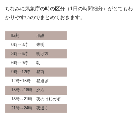
ちなみに気象庁の時の区分（1日の時間細分）がとてもわ
かりやすいのでまとめておきます。
時刻
用語
0時～3時
未明
3時～6時
明け方
6時～9時
朝
9時～12時
昼前
12時~15時
昼過ぎ
15時～18時
夕方
18時～21時
夜のはじめ頃
21時～24時
夜遅く