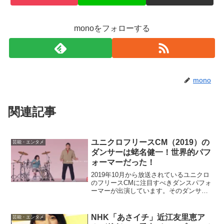
monoをフォローする
mono
関連記事
ユニクロフリースCM（2019）の
芸能・エンタメ
ダンサーは蛯名健一！世界的パフ
ォーマーだった！
2019年10月から放送されているユニクロ
のフリースCMに注目すべきダンスパフォ
ーマーが出演しています。そのダンサー
は、蛯名健一さん！です。日本ではほと
んど無名なダンスパフォーマーかもしれ
ませんが、世界的には相当に有名な人で
NHK「あさイチ」近江友里恵ア
芸能・エンタメ
す。世界的企業で...