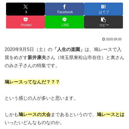
X
Facebook
はてブ
Pocket
LINE
コピー
2020.09.05
2020年9月5日（土）の
「人生の楽園」
は、鳩レースで入
賞をめざす
新井康夫
さん（埼玉県東松山市在住）と奥さん
のみさ子さんの特集です。
鳩レースってなんだ？？？
という感じの人が多いと思います。
しかも
鳩レースの大会
まであるというので、
鳩レースとは
いったいどんなものなのか。