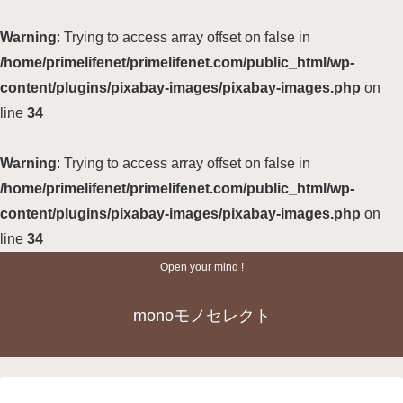
Warning
: Trying to access array offset on false in
/home/primelifenet/primelifenet.com/public_html/wp-
content/plugins/pixabay-images/pixabay-images.php
on
line
34
Warning
: Trying to access array offset on false in
/home/primelifenet/primelifenet.com/public_html/wp-
content/plugins/pixabay-images/pixabay-images.php
on
line
34
Open your mind !
monoモノセレクト