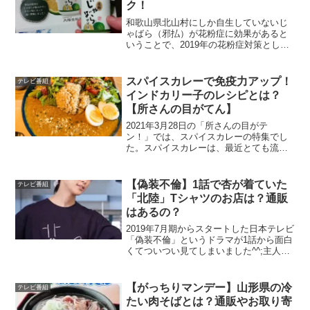
ク！
和歌山県北山村にしか自生していないじ
ゃばら（邪払）が花粉症に効果があると
いうことで、2019年の花粉症対策として
大注目です。花粉症にもっとも効果があ
るのは、じゃばらの果皮をとることです
が、じゃばらは柑橘類で皮をそのまま食
スパイスカレーで免疫力アップ！
テレビ番組
べるには苦味があり抵...
インドカリー子のレシピとは？
【所さんの目がてん】
2021年3月28日の「所さんの目がテ
ン！」では、スパイスカレーの特集でし
た。スパイスカレーは、最近とても流行
りですよね！しかも健康に良いというス
パイス！スパイスカレーの本場インドで
は、漢方薬として利用されています。コ
【偽装不倫】1話で杏が着ていた
テレビ番組
ロナの中、自己免疫力の...
「北陸」Tシャツのお店は？通販
はあるの？
2019年7月期からスタートした日本テレビ
「偽装不倫」というドラマが1話から面白
くてついつい見てしまいました^^;主人
公・鐘子役の杏さんが着ていた「北陸」
とデザインされたTシャツが妙にインパク
トがあって気になりましたね。この北陸T
【がっちりマンデー】山形県の冷
テレビ番組
シャツがど...
たい肉そばとは？通販やお取り寄