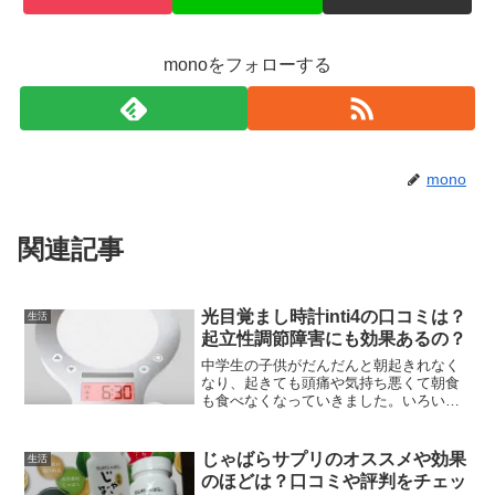
monoをフォローする
mono
関連記事
光目覚まし時計inti4の口コミは？
生活
起立性調節障害にも効果あるの？
中学生の子供がだんだんと朝起きれなく
なり、起きても頭痛や気持ち悪くて朝食
も食べなくなっていきました。いろいろ
調べてみると起立性調節障害という自律
神経が乱れることでおこる病気の症状に
近いため、大学病院を受診してみると軽
じゃばらサプリのオススメや効果
生活
度の起立性調節障害と診断...
のほどは？口コミや評判をチェッ