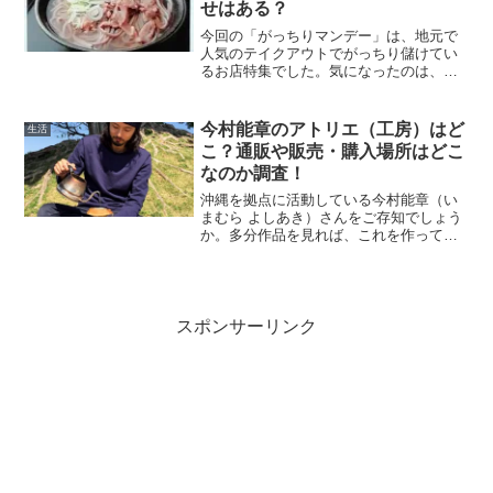
せはある？
今回の「がっちりマンデー」は、地元で
人気のテイクアウトでがっちり儲けてい
るお店特集でした。気になったのは、番
組の最後に森永卓郎さんが紹介した山形
の冷たい肉そばでした。すべてが硬いと
いうことで紹介されて番組が終了したの
今村能章のアトリエ（工房）はど
生活
で、えー！気になるー！！...
こ？通販や販売・購入場所はどこ
なのか調査！
沖縄を拠点に活動している今村能章（い
まむら よしあき）さんをご存知でしょう
か。多分作品を見れば、これを作ってい
る人だったの！となると思います。かな
り個性的な作品を作っている陶芸家・ア
ーティストです。今村能章さんのアトリ
エの場所や作品はどこで...
スポンサーリンク