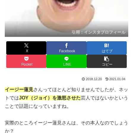
引用：インスタプロフィール
X
Facebook
はてブ
Pocket
LINE
コピー
2018.12.20
2021.01.04
イージー蓮見
さんってほとんど知りませんでしたが、ネッ
トでは
JOY（ジョイ）を激怒させた
芸人ではないかという
ことで話題になっていますね。
実際のところイージー蓮見さんは、その本人なのでしょう
か？