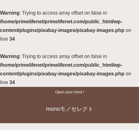
Warning
: Trying to access array offset on false in
/home/primelifenet/primelifenet.com/public_html/wp-
content/plugins/pixabay-images/pixabay-images.php
on
line
34
Warning
: Trying to access array offset on false in
/home/primelifenet/primelifenet.com/public_html/wp-
content/plugins/pixabay-images/pixabay-images.php
on
line
34
Open your mind !
monoモノセレクト