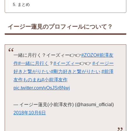
まとめ
イージー蓮見のプロフィールについて？
一緒に月行く？イーズィー👉👉
#ZOZO
#前澤友
作
#一緒に月行く
？
#イーズィー
👉👉
#イージー
好きと繋がりたい
#剛力好きと繋がりたい
#前澤
友作ものまね
#小前澤友作
pic.twitter.com/vOsJSr8Nwj
— イージー蓮見(小前澤友作) (@hasumi_official)
2018年10月6日