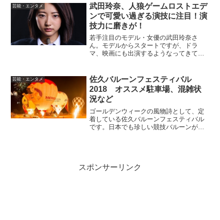
となど気になる情報を調査してみまし
武田玲奈、人狼ゲームロストエデ
芸能・エンタメ
た。また、城桧吏さんが...
ンで可愛い過ぎる演技に注目！演
技力に磨きが！
若手注目のモデル・女優の武田玲奈さ
ん。モデルからスタートですが、ドラ
マ、映画にも出演するようなってきてい
ますね。2018年は、あの人気シリーズ
『人狼ゲーム ロストエデン』テレビド
ラマ篇で主演を務めています。このドラ
佐久バルーンフェスティバル
芸能・エンタメ
マの中での演技が可愛い過ぎ...
2018 オススメ駐車場、混雑状
況など
ゴールデンウィークの風物詩として、定
着している佐久バルーンフェスティバル
です。日本でも珍しい競技バルーンが見
れるということで人気がありますね。今
年（2018年）で26回目です。ということ
は、もう26年も長野県佐久市で続いてい
るんですね。そん...
スポンサーリンク