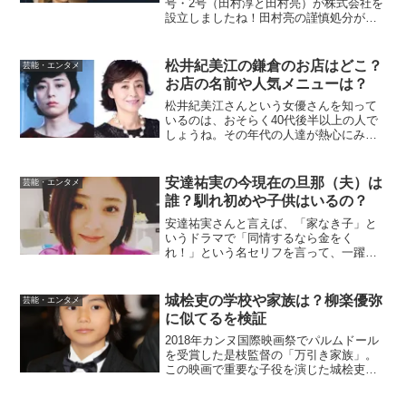
号・2号（田村淳と田村亮）が株式会社を
設立しましたね！田村亮の謹慎処分が解
除されたので、ロンブーの田村淳が社長
として会社を立ち上げて、田村亮のマネ
ージメントをするそうです。今までは、
松井紀美江の鎌倉のお店はどこ？
芸能・エンタメ
吉本興業に所属してい...
お店の名前や人気メニューは？
松井紀美江さんという女優さんを知って
いるのは、おそらく40代後半以上の人で
しょうね。その年代の人達が熱心にみて
いたドラマが「スクールウォーズ」で
す。その主人公の同僚役（美人教師）だ
ったのが松井紀美江さんです。現在は、
安達祐実の今現在の旦那（夫）は
芸能・エンタメ
鎌倉でお店を経営している...
誰？馴れ初めや子供はいるの？
安達祐実さんと言えば、「家なき子」と
いうドラマで「同情するなら金をく
れ！」という名セリフを言って、一躍有
名になった名子役だった女優さんです。
その後も芸能界を生き残り、現在もドラ
マ、映画と出演して活躍しています。安
城桧吏の学校や家族は？柳楽優弥
芸能・エンタメ
達祐実さんのプライベートは、...
に似てるを検証
2018年カンヌ国際映画祭でパルムドール
を受賞した是枝監督の「万引き家族」。
この映画で重要な子役を演じた城桧吏さ
んが世界的にも注目を集めているようで
す。そんな城桧吏さんの学校や家族のこ