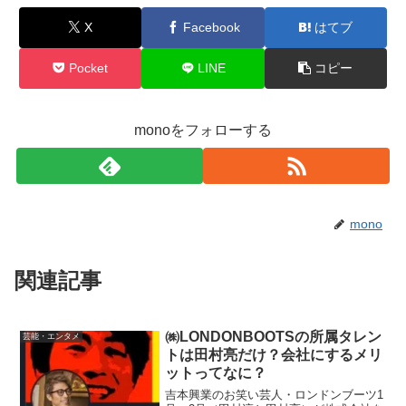
X
Facebook
はてブ
Pocket
LINE
コピー
monoをフォローする
mono
関連記事
㈱LONDONBOOTSの所属タレン
芸能・エンタメ
トは田村亮だけ？会社にするメリ
ットってなに？
吉本興業のお笑い芸人・ロンドンブーツ1