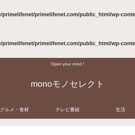
/primelifenet/primelifenet.com/public_html/wp-cont
/primelifenet/primelifenet.com/public_html/wp-cont
Open your mind !
monoモノセレクト
グルメ・食材
テレビ番組
生活