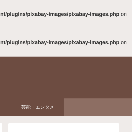
ent/plugins/pixabay-images/pixabay-images.php
on
ent/plugins/pixabay-images/pixabay-images.php
on
芸能・エンタメ