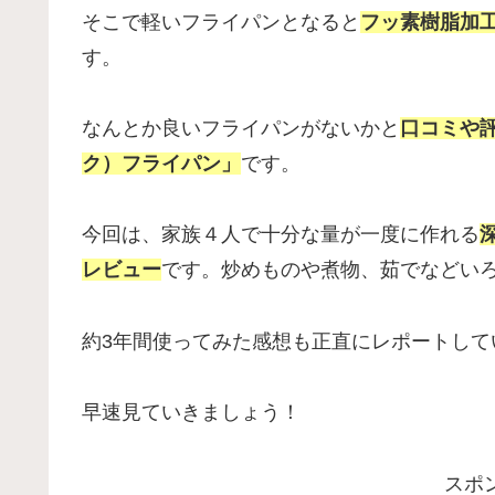
そこで軽いフライパンとなると
フッ素樹脂加
す。
なんとか良いフライパンがないかと
口コミや
ク）フライパン」
です。
今回は、家族４人で十分な量が一度に作れる
レビュー
です。炒めものや煮物、茹でなどい
約3年間使ってみた感想も正直にレポートして
早速見ていきましょう！
スポ