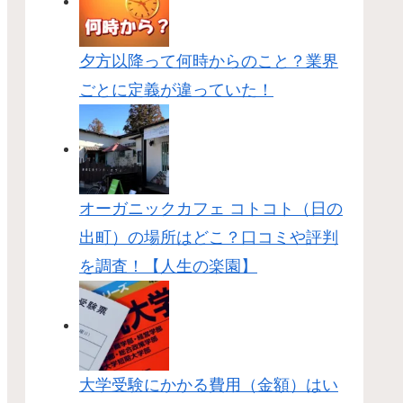
夕方以降って何時からのこと？業界
ごとに定義が違っていた！
オーガニックカフェ コトコト（日の
出町）の場所はどこ？口コミや評判
を調査！【人生の楽園】
大学受験にかかる費用（金額）はい