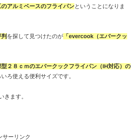
工のアルミベースのフライパン
ということになりま
評判
を探して見つけたのが
「evercook（エバークッ
深型２８ｃｍのエバークックフライパン（IH対応）の
ろいろ使える便利サイズです。
いきます。
ンサーリンク