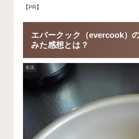
【PR】
エバークック（evercoo
みた感想とは？
生活