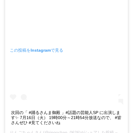
この投稿をInstagramで見る
次回の「 #踊るさんま御殿 」#話題の芸能人SP に出演しま
す✨ 7月16日（火） 19時00分～21時54分放送なので、 #皆
さんぜひ #見てくださいね
りんごちゃん
さん(@ringochan_0626)がシェアした投稿 –
2019