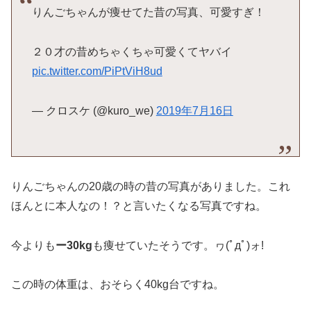
りんごちゃんが痩せてた昔の写真、可愛すぎ！
２０才の昔めちゃくちゃ可愛くてヤバイ
pic.twitter.com/PiPtViH8ud
— クロスケ (@kuro_we)
2019年7月16日
りんごちゃんの20歳の時の昔の写真がありました。これ
ほんとに本人なの！？と言いたくなる写真ですね。
今よりも
ー30kg
も痩せていたそうです。ヮ(ﾟдﾟ)ォ!
この時の体重は、おそらく40kg台ですね。