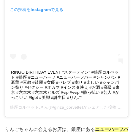
この投稿をInstagramで見る
RINGO BIRTHDAY EVENT “スターティン“ #銀座コルベッ
ト #銀座 #ニューハーフ #ニューハーフバー #シャンパン #
豪華 #素敵 #綺麗 #女優 #セレブ #幸せ #楽しい #シャンパ
ン祭り #セクシー #オカマ #インスタ映え #お酒 #高級 #東
京 #六本木 #六本木ヒルズ #vip #vvip #酔っ払い #芸人 #か
っこいい #lgbt #美脚 #誕生日 #りんご
銀座コルベット.
さん(@ginza_corvette)がシェアした投稿 –
201
りんごちゃんに会えるお店は、銀座にある
ニューハーフバ