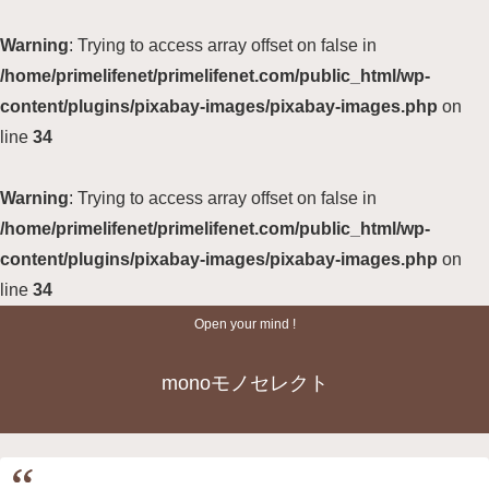
Warning
: Trying to access array offset on false in
/home/primelifenet/primelifenet.com/public_html/wp-
content/plugins/pixabay-images/pixabay-images.php
on
line
34
Warning
: Trying to access array offset on false in
/home/primelifenet/primelifenet.com/public_html/wp-
content/plugins/pixabay-images/pixabay-images.php
on
line
34
Open your mind !
monoモノセレクト