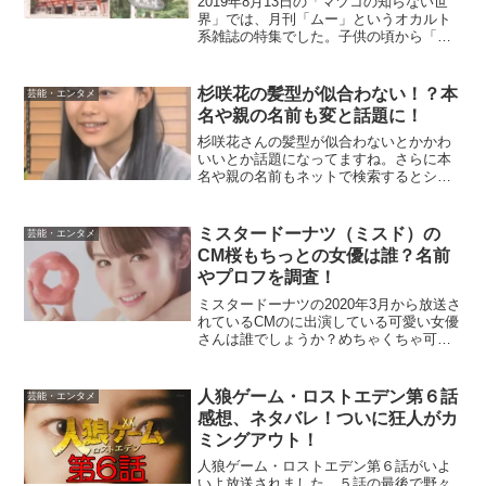
2019年8月13日の「マツコの知らない世
界」では、月刊「ムー」というオカルト
系雑誌の特集でした。子供の頃から「ム
ー」を読み続けて、人生が開けてきた漫
画家・石原誠さんが登場し、「ムー」の
魅力を紹介。石原誠さんおすすめの国内
杉咲花の髪型が似合わない！？本
芸能・エンタメ
最強のパワースポッ...
名や親の名前も変と話題に！
杉咲花さんの髪型が似合わないとかかわ
いいとか話題になってますね。さらに本
名や親の名前もネットで検索するとシャ
ケとかチエカジウラとか変なワードも出
てきます。実際のところはどうなんでし
ょうか？うわさの真相に迫ってみましょ
ミスタードーナツ（ミスド）の
芸能・エンタメ
う。
CM桜もちっとの女優は誰？名前
やプロフを調査！
ミスタードーナツの2020年3月から放送さ
れているCMのに出演している可愛い女優
さんは誰でしょうか？めちゃくちゃ可愛
いんですけど！この可愛い女優さんの名
前やプロフを調査してみました！早速い
ってみましょう！
人狼ゲーム・ロストエデン第６話
芸能・エンタメ
感想、ネタバレ！ついに狂人がカ
ミングアウト！
人狼ゲーム・ロストエデン第６話がいよ
いよ放送されました。５話の最後で野々