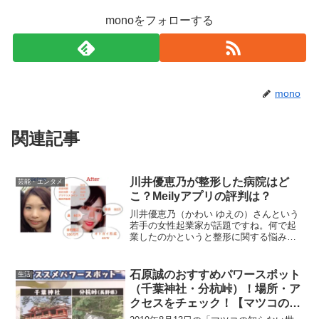
monoをフォローする
mono
関連記事
川井優恵乃が整形した病院はど
芸能・エンタメ
こ？Meilyアプリの評判は？
川井優恵乃（かわい ゆえの）さんという
若手の女性起業家が話題ですね。何で起
業したのかというと整形に関する悩みや
相談ができる環境を作りたいとアプリを
開発したそうです。開発のきっかけは、
川井優恵乃さん自身も10回も整形を繰り
石原誠のおすすめパワースポット
生活
返して、今の自分があ...
（千葉神社・分杭峠）！場所・ア
クセスをチェック！【マツコの知
らない世界】