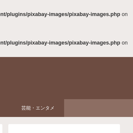
ent/plugins/pixabay-images/pixabay-images.php
on
ent/plugins/pixabay-images/pixabay-images.php
on
芸能・エンタメ