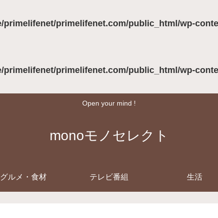
/primelifenet/primelifenet.com/public_html/wp-cont
/primelifenet/primelifenet.com/public_html/wp-cont
Open your mind !
monoモノセレクト
グルメ・食材
テレビ番組
生活