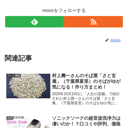
monoをフォローする
mono
関連記事
村上壽一さんのそば屋「さと玄
テレビ番組
庵」（千葉県富里）のそばがゆが
気になる！作り方まとめ！
2020年10月10日に「人生の楽園」で紹介
された村上壽一さんのそば屋「さと玄
庵」（千葉県富里）のそばがゆが気にな
って、その作り方をまとめてみました。
自分でも作ってみたいです。早速いって
みましょう！
ソニックソークの超音波洗浄力は
生活
凄いのか！？口コミや評判、価格