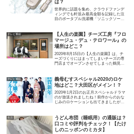
は？
世界的に話題を集め、クラウドファンデ
ィングでも軒並み最高金額を記録した注
目のポータブル洗濯機「ソニックソーク
(Sonic Soak）」が一般販売が2018年11月
から開始されています。すでに手にいれ
た早いユーザーから口コミレヴューや評
【人生の楽園】チーズ工房『フロ
テレビ番組
価もで...
マージュ・デュ・テロワール』の
場所はどこ？
2020年8月15日の【人生の楽園】は、チ
ーズづくりにはまってしまいチーズの専
門店までオープンさせてしまった鶴見和
子さんという方が紹介されます。鶴見さ
んは、チーズ好きがこうじてフランスに
留学してそのままチーズ工房でチーズづ
義母むすスペシャル2020のロケ
テレビ番組
くりを修行してきて...
地はどこ？大田区がメイン！？
2020年1月2日のお正月スペシャルドラマ
のが放送されましたね！前作からのおな
じみのロケーションも出てきましたが、
新しく登場したロケ地も出てきました。
新しいロケ地について調査してみまし
た！早速いってみましょう！
うどん布団（睡眠用）の通販は？
生活
口コミや評判をチェック！【たけ
しのニッポンのミカタ】