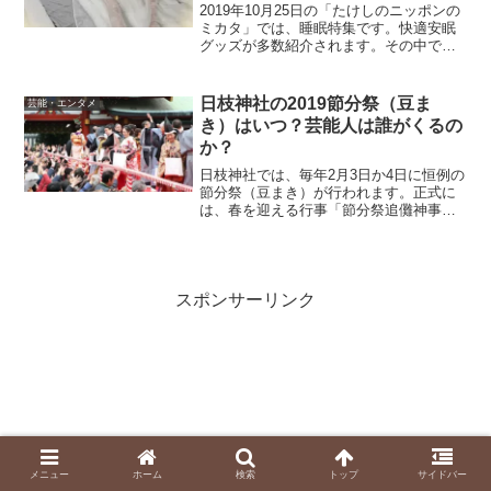
2019年10月25日の「たけしのニッポンの
ミカタ」では、睡眠特集です。快適安眠
グッズが多数紹介されます。その中でも
特に気になるのが、「睡眠用うどん布
団」です。睡眠用うどん布団って
何？？？ うどんが布団？？？というキ
日枝神社の2019節分祭（豆ま
芸能・エンタメ
ャッチーなネーミングの布...
き）はいつ？芸能人は誰がくるの
か？
日枝神社では、毎年2月3日か4日に恒例の
節分祭（豆まき）が行われます。正式に
は、春を迎える行事「節分祭追儺神事
（せつぶんまつりついなしんじ）」と言
うそうです。2019年の日枝神社の節分祭
は2月のいつなのか？日枝神社の節分祭に
は毎年、芸能人や...
スポンサーリンク
メニュー
ホーム
検索
トップ
サイドバー