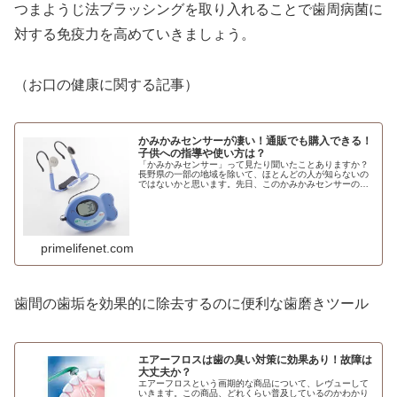
つまようじ法ブラッシングを取り入れることで歯周病菌に
対する免疫力を高めていきましょう。
（お口の健康に関する記事）
かみかみセンサーが凄い！通販でも購入できる！
子供への指導や使い方は？
「かみかみセンサー」って見たり聞いたことありますか？
長野県の一部の地域を除いて、ほとんどの人が知らないの
ではないかと思います。先日、このかみかみセンサーの発
案者で開発者の一人でもある安富和子（やすとみ かずこ）
先生の講演を聴く機会がありまし...
primelifenet.com
歯間の歯垢を効果的に除去するのに便利な歯磨きツール
エアーフロスは歯の臭い対策に効果あり！故障は
大丈夫か？
エアーフロスという画期的な商品について、レヴューして
いきます。この商品、どれくらい普及しているのかわかり