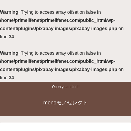
Warning
: Trying to access array offset on false in
/home/primelifenet/primelifenet.com/public_html/wp-
content/plugins/pixabay-images/pixabay-images.php
on
line
34
Warning
: Trying to access array offset on false in
/home/primelifenet/primelifenet.com/public_html/wp-
content/plugins/pixabay-images/pixabay-images.php
on
line
34
Open your mind !
monoモノセレクト