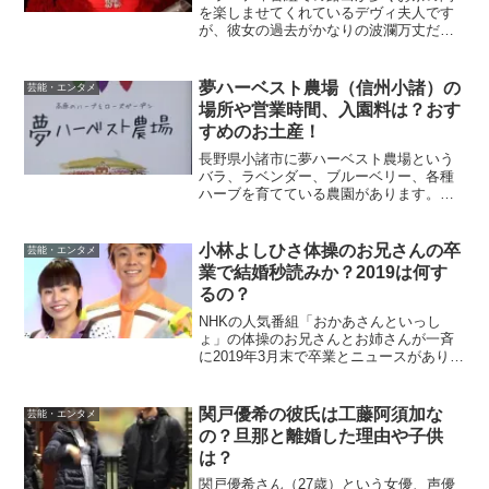
を楽しませてくれているデヴィ夫人です
が、彼女の過去がかなりの波瀾万丈だと
いうことを本当にわかっている人はどれ
くらいいるんでしょうか？元大統領夫人
でセレブというイメージがありつつ、バ
夢ハーベスト農場（信州小諸）の
芸能・エンタメ
ラエティでとんでもないこ...
場所や営業時間、入園料は？おす
すめのお土産！
長野県小諸市に夢ハーベスト農場という
バラ、ラベンダー、ブルーベリー、各種
ハーブを育てている農園があります。浅
間山の高原地帯にあって、とてもロケー
ションのいいところです。春から夏にか
けて、5月から6月バラ、7月～8月ラベン
小林よしひさ体操のお兄さんの卒
芸能・エンタメ
ダー、8月～9月ブル...
業で結婚秒読みか？2019は何す
るの？
NHKの人気番組「おかあさんといっし
ょ」の体操のお兄さんとお姉さんが一斉
に2019年3月末で卒業とニュースがありま
したね。今までの体操のお兄さんは、第
11代の小林よしひさ体操のお兄さんとパ
ントの上原りさお姉さんです。小林お兄
関戸優希の彼氏は工藤阿須加な
芸能・エンタメ
さんは、2005...
の？旦那と離婚した理由や子供
は？
関戸優希さん（27歳）という女優、声優