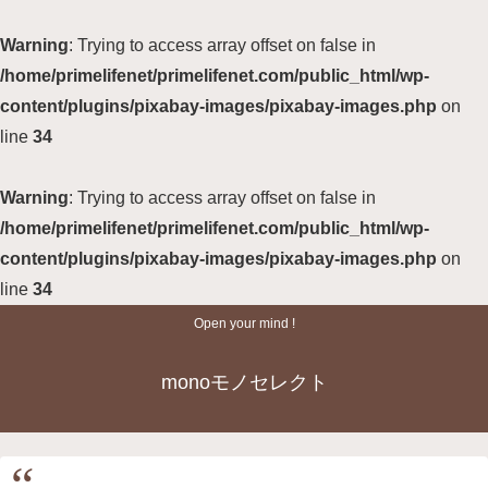
Warning
: Trying to access array offset on false in
/home/primelifenet/primelifenet.com/public_html/wp-
content/plugins/pixabay-images/pixabay-images.php
on
line
34
Warning
: Trying to access array offset on false in
/home/primelifenet/primelifenet.com/public_html/wp-
content/plugins/pixabay-images/pixabay-images.php
on
line
34
Open your mind !
monoモノセレクト