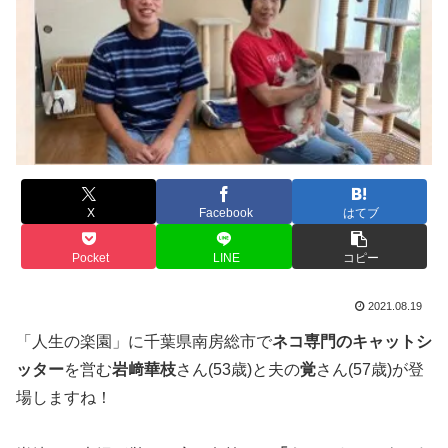
X
Facebook
はてブ
Pocket
LINE
コピー
2021.08.19
「人生の楽園」に千葉県南房総市で
ネコ専門のキャットシ
ッター
を営む
岩﨑華枝
さん(53歳)と夫の
覚
さん(57歳)が登
場しますね！