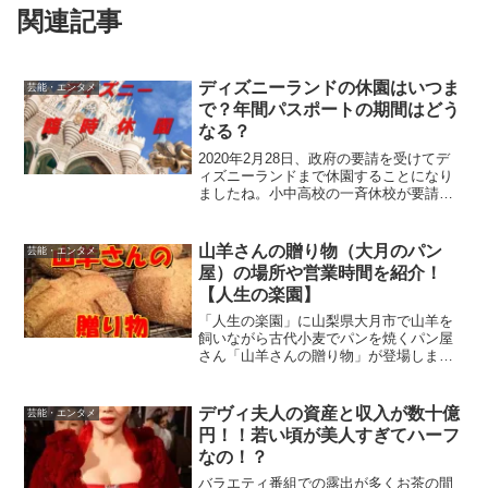
関連記事
ディズニーランドの休園はいつま
芸能・エンタメ
で？年間パスポートの期間はどう
なる？
2020年2月28日、政府の要請を受けてデ
ィズニーランドまで休園することになり
ましたね。小中高校の一斉休校が要請さ
れたので、子どもたちが行きそうな娯楽
施設の休園は当然の措置でしょうね。そ
うしないと学校を休校にした効果がなく
山羊さんの贈り物（大月のパン
芸能・エンタメ
なってしまうのでい...
屋）の場所や営業時間を紹介！
【人生の楽園】
「人生の楽園」に山梨県大月市で山羊を
飼いながら古代小麦でパンを焼くパン屋
さん「山羊さんの贈り物」が登場しま
す！古代小麦のパンって食べてみたい！
と単純に思って「山羊さんの贈り物」の
パン屋さんの場所や営業時間、アクセス
デヴィ夫人の資産と収入が数十億
芸能・エンタメ
方法など詳しく調べてみまし...
円！！若い頃が美人すぎてハーフ
なの！？
バラエティ番組での露出が多くお茶の間