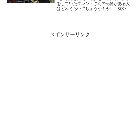
をしていたタレントさんの記憶がある人
はどれくらいでしょうか？今回、爽やか
イケメン俳優の工藤阿須加さんとの熱愛
がスクープされて、その相手がなんと関
戸優希さんというから驚きです。二人は
同い年ですが、どういう...
スポンサーリンク