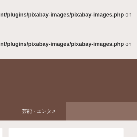
ent/plugins/pixabay-images/pixabay-images.php
on
ent/plugins/pixabay-images/pixabay-images.php
on
芸能・エンタメ