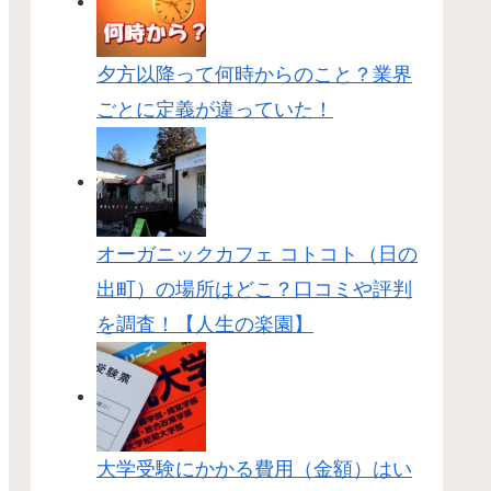
夕方以降って何時からのこと？業界
ごとに定義が違っていた！
オーガニックカフェ コトコト（日の
出町）の場所はどこ？口コミや評判
を調査！【人生の楽園】
大学受験にかかる費用（金額）はい