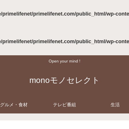
/primelifenet/primelifenet.com/public_html/wp-cont
/primelifenet/primelifenet.com/public_html/wp-cont
Open your mind !
monoモノセレクト
グルメ・食材
テレビ番組
生活