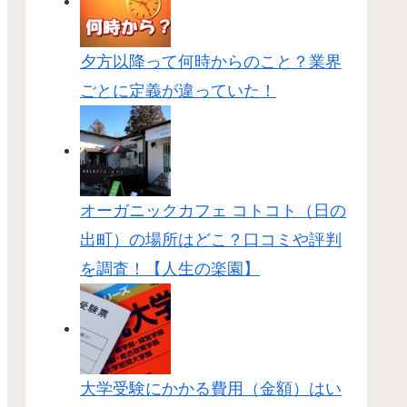
夕方以降って何時からのこと？業界
ごとに定義が違っていた！
オーガニックカフェ コトコト（日の
出町）の場所はどこ？口コミや評判
を調査！【人生の楽園】
大学受験にかかる費用（金額）はい