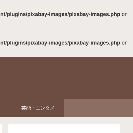
ent/plugins/pixabay-images/pixabay-images.php
on
ent/plugins/pixabay-images/pixabay-images.php
on
芸能・エンタメ