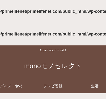
/primelifenet/primelifenet.com/public_html/wp-cont
/primelifenet/primelifenet.com/public_html/wp-cont
Open your mind !
monoモノセレクト
グルメ・食材
テレビ番組
生活