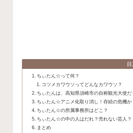
目
ちぃたん☆って何？
コツメカワウソってどんなカワウソ？
ちぃたんは、高知県須崎市の自称観光大使だ
ちぃたん☆アニメ化取り消し！存続の危機か
ちぃたん☆の所属事務所はどこ？
ちぃたん☆の中の人はだれ？売れない芸人？
まとめ