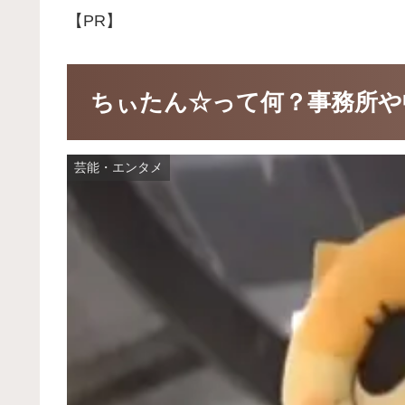
【PR】
ちぃたん☆って何？事務所や
芸能・エンタメ