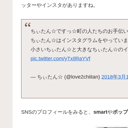
ッターやインスタがありますね。
ちぃたん☆ですっ☆町の人たちのお手伝
ちぃたん☆はインスタグラムをやっていま
小さいちぃたん☆と大きなちぃたん☆の
pic.twitter.com/yTxIlRaYVf
— ちぃたん☆ (@love2chiitan)
2018年3月
SNSのプロフィールをみると、
smart
や
ポップ