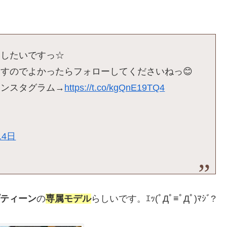
いしたいですっ☆
すのでよかったらフォローしてくださいねっ😊
インスタグラム→
https://t.co/kgQnE19TQ4
14日
ティーン
の
専属モデル
らしいです。ｴｯ(ﾟДﾟ≡ﾟДﾟ)ﾏｼﾞ?