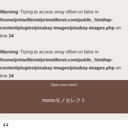
Warning
: Trying to access array offset on false in
/home/primelifenet/primelifenet.com/public_html/wp-
content/plugins/pixabay-images/pixabay-images.php
on
line
34
Warning
: Trying to access array offset on false in
/home/primelifenet/primelifenet.com/public_html/wp-
content/plugins/pixabay-images/pixabay-images.php
on
line
34
Open your mind !
monoモノセレクト