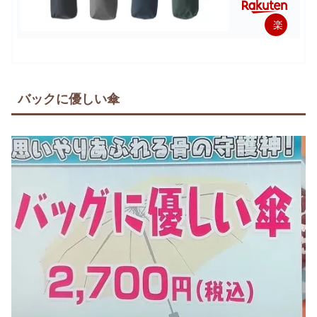
楽
天
で
購
バックに優しい傘
入