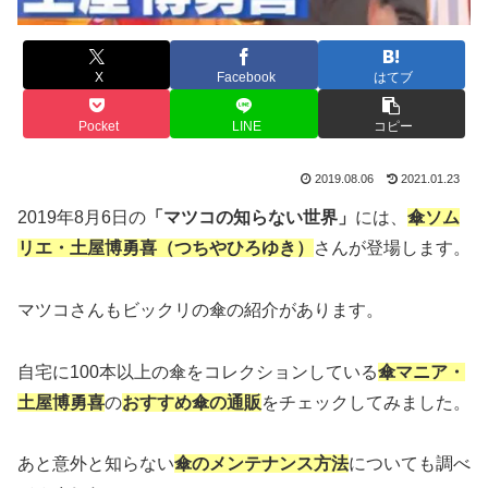
X
Facebook
はてブ
Pocket
LINE
コピー
2019.08.06
2021.01.23
2019年8月6日の
「マツコの知らない世界」
には、
傘ソム
リエ・土屋博勇喜（つちやひろゆき）
さんが登場します。
マツコさんもビックリの傘の紹介があります。
自宅に100本以上の傘をコレクションしている
傘マニア・
土屋博勇喜
の
おすすめ傘の通販
をチェックしてみました。
あと意外と知らない
傘のメンテナンス方法
についても調べ