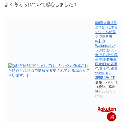
よく考えられていて感心しました！
9/9再入荷後発
送予定【1本ま
でメール便選
択で送料無
料】傘
Waterfront バ
ッグに優しい
傘 男性/女性/学
生 晴雨兼用傘/
雨傘/日傘 表黒
色/裏金色 親骨
55cm BG-
3F55-UH-2T
価格：2700円
（税込、送料
別)
(2019/8/7
時点)
楽
天