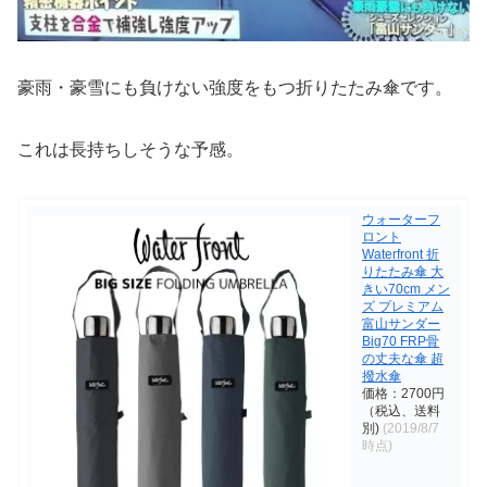
豪雨・豪雪にも負けない強度をもつ折りたたみ傘です。
これは長持ちしそうな予感。
ウォーターフ
ロント
Waterfront 折
りたたみ傘 大
きい70cm メン
ズ プレミアム
富山サンダー
Big70 FRP骨
の丈夫な傘 超
撥水傘
価格：2700円
（税込、送料
別)
(2019/8/7
時点)