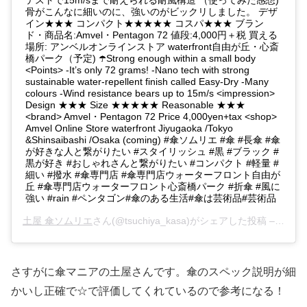
テストで15m/sまで耐えられる耐風構造 （使ってみた感想)
骨がこんなに細いのに、強いのがビックリしました。 デザ
イン★★★ コンパクト★★★★★ コスパ★★★ ブラン
ド・商品名:Amvel・Pentagon 72 値段:4,000円＋税 買える
場所: アンベルオンラインストア waterfront自由が丘・心斎
橋パーク（予定) ☂️Strong enough within a small body
<Points> -It’s only 72 grams! -Nano tech with strong
sustainable water-repellent finish called Easy-Dry -Many
colours -Wind resistance bears up to 15m/s <impression>
Design ★★★ Size ★★★★★ Reasonable ★★★
<brand> Amvel・Pentagon 72 Price 4,000yen+tax <shop>
Amvel Online Store waterfront Jiyugaoka /Tokyo
&Shinsaibashi /Osaka (coming) #傘ソムリエ #傘 #長傘 #傘
が好きな人と繋がりたい #スタイリッシュ #黒 #ブラック #
黒が好き #おしゃれさんと繋がりたい #コンパクト #軽量 #
細い #撥水 #傘専門店 #傘専門店ウォーターフロント自由が
丘 #傘専門店ウォーターフロント心斎橋パーク #折傘 #風に
強い #rain #ペンタゴン#傘のある生活#傘は芸術品#芸術品
土屋 傘ソムリエ
さん(@tsuchiya_kasa)がシェアした投稿 –
2019
さすがに傘マニアの土屋さんです。傘のスペック説明が細
かいし正確で☆で評価してくれているので参考になる！