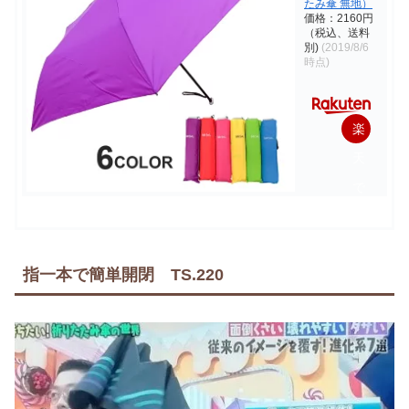
たみ傘 無地）
価格：2160円
（税込、送料
別)
(2019/8/6
時点)
楽
天
で
購
入
指一本で簡単開閉 TS.220