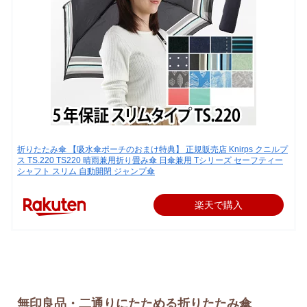
折りたたみ傘 【吸水傘ポーチのおまけ特典】 正規販売店 Knirps クニルプ
ス TS.220 TS220 晴雨兼用折り畳み傘 日傘兼用 Tシリーズ セーフティー
シャフト スリム 自動開閉 ジャンプ傘
楽天で購入
無印良品・二通りにたためる折りたたみ傘