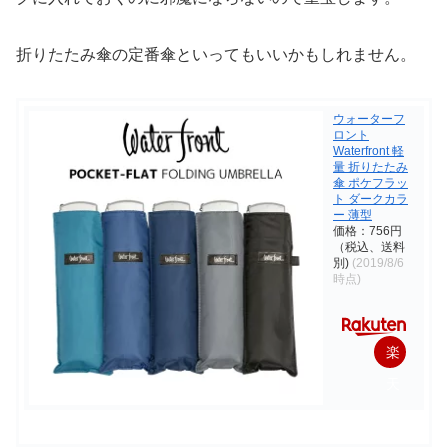
折りたたみ傘の定番傘といってもいいかもしれません。
ウォーターフ
ロント
Waterfront 軽
量 折りたたみ
傘 ポケフラッ
ト ダークカラ
ー 薄型
価格：756円
（税込、送料
別)
(2019/8/6
時点)
楽
天
で