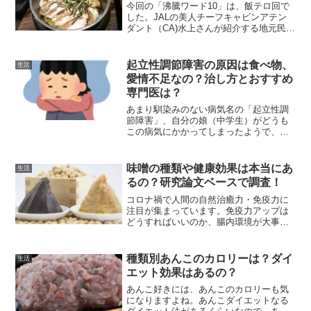
今回の「沸騰ワード10」は、飯テロ回で
した。JALの美人チーフキャビンアテン
ダント（CA)水上さんが紹介する地元民し
かしらないような美食店が盛りだくさん
でした。永久保存版です。早速行ってみ
ましょう。
起立性調節障害の原因は食べ物、
生活
愛情不足なの？治し方とおすすめ
専門医は？
あまり馴染みのない病気名の「起立性調
節障害」、自分の娘（中学生）がどうも
この病気にかかってしまったようで、ど
んな病気なのか気になって調べてみまし
た。ネット上のキーワードでは、原因、
食べ物、愛情不足など気になるワードが
味噌の種類や健康効果は本当にあ
生活
ありますね。また、その治...
るの？研究論文ベースで調査！
コロナ禍で人間の自然治癒力・免疫力に
注目が集まっています。免疫力アップは
どうすればいいのか、腸内環境が大事だ
とかいろいろな情報が飛び交っています
ね。免疫力アップいい食品として、よく
言われるのが発酵食品です。具体的に
種類別あんこのカロリーは？ダイ
生活
は、納豆、甘酒、味噌などの...
エット効果はあるの？
あんこ好きには、あんこのカロリーも気
になりますよね。あんこダイエットなる