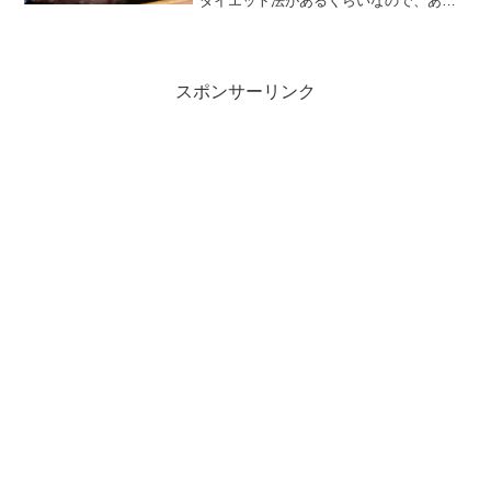
ダイエット法があるくらいなので、あん
このカロリーは意外にも低いのかもと思
って、種類別のあんこのカロリーを調査
してみました。あんこのダイエット効果
についても本当に痩せるの...
スポンサーリンク