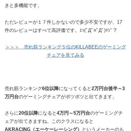
きと多機能です。
ただレビューが１７件しかないので多少不安ですが、17
件のレビューはすべて高評価です。ｴｯ(ﾟДﾟ≡ﾟДﾟ)ﾏｼﾞ？
＞＞＞ 売れ筋ランキング５位のKILLABEEのゲーミング
チェアを見てみる
売れ筋ランキング
6位以降
になってくると
2万円台後半～3
万円台
のゲーミングチェアがポツポツと出てきます。
さらに
20位以降
になると
4万円～5万円台
のゲーミングチ
ェアが出てきますね。このクラスになると
AKRACING（エーケーレーシング）
というメーカーのも