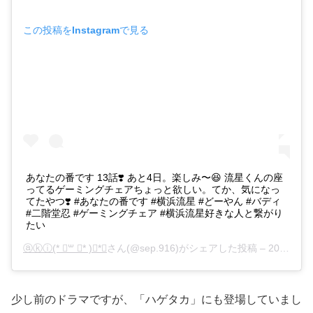
この投稿をInstagramで見る
あなたの番です 13話❣️ あと4日。楽しみ〜😆 流星くんの座
ってるゲーミングチェアちょっと欲しい。てか、気になっ
てたやつ❣️ #あなたの番です #横浜流星 #どーやん #バディ
#二階堂忍 #ゲーミングチェア #横浜流星好きな人と繋がり
たい
ⓐⓚⓘ(* ॑꒳ ॑* )⋆*❤︎
さん(@sep.916)がシェアした投稿 –
2019年 7月月10日午前5時29分PDT
少し前のドラマですが、「ハゲタカ」にも登場していまし