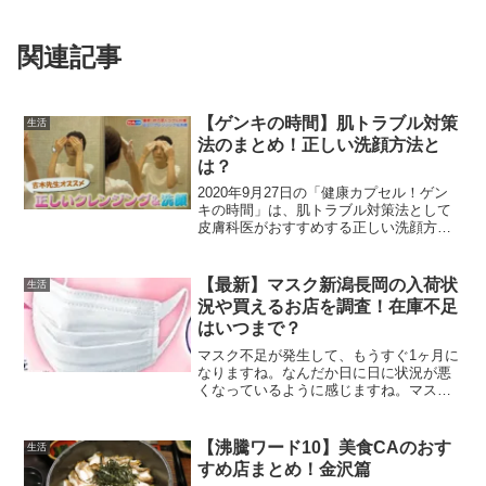
関連記事
【ゲンキの時間】肌トラブル対策
生活
法のまとめ！正しい洗顔方法と
は？
2020年9月27日の「健康カプセル！ゲン
キの時間」は、肌トラブル対策法として
皮膚科医がおすすめする正しい洗顔方法
の紹介でした。夏の強い紫外線をうけた
肌ダメージケアやマスク生活の肌トラブ
ル対策にとてもタイムリーな話題でし
【最新】マスク新潟長岡の入荷状
生活
た。保存版として、正...
況や買えるお店を調査！在庫不足
はいつまで？
マスク不足が発生して、もうすぐ1ヶ月に
なりますね。なんだか日に日に状況が悪
くなっているように感じますね。マスク
以外の生活必需品も皆さんが買いだめに
走り出しているので、いつも行く店舗か
らどんどんなくりつつあります(・_・;)い
【沸騰ワード10】美食CAのおす
生活
ったい世の中どう...
すめ店まとめ！金沢篇