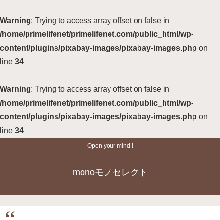
Warning
: Trying to access array offset on false in
/home/primelifenet/primelifenet.com/public_html/wp-
content/plugins/pixabay-images/pixabay-images.php
on
line
34
Warning
: Trying to access array offset on false in
/home/primelifenet/primelifenet.com/public_html/wp-
content/plugins/pixabay-images/pixabay-images.php
on
line
34
Open your mind !
monoモノセレクト