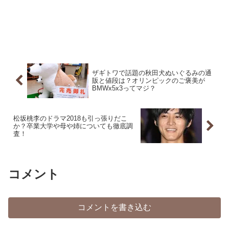
ザギトワで話題の秋田犬ぬいぐるみの通
販と値段は？オリンピックのご褒美が
BMWx5x3ってマジ？
松坂桃李のドラマ2018も引っ張りだこ
か？卒業大学や母や姉についても徹底調
査！
コメント
コメントを書き込む