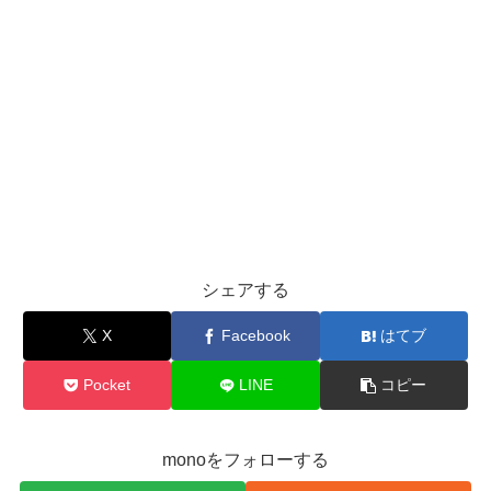
シェアする
X
Facebook
はてブ
Pocket
LINE
コピー
monoをフォローする