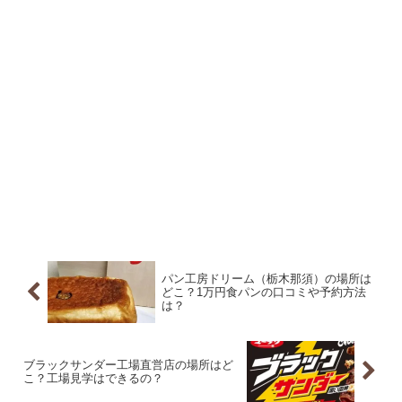
パン工房ドリーム（栃木那須）の場所は
どこ？1万円食パンの口コミや予約方法
は？
ブラックサンダー工場直営店の場所はど
こ？工場見学はできるの？