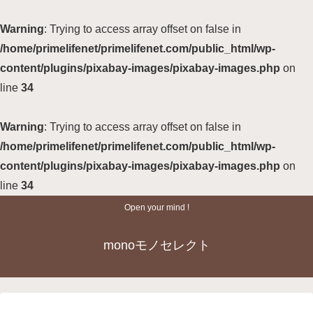
Warning
: Trying to access array offset on false in
/home/primelifenet/primelifenet.com/public_html/wp-
content/plugins/pixabay-images/pixabay-images.php
on
line
34
Warning
: Trying to access array offset on false in
/home/primelifenet/primelifenet.com/public_html/wp-
content/plugins/pixabay-images/pixabay-images.php
on
line
34
Open your mind !
monoモノセレクト