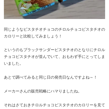
同じようなピスタチオチョコのチロルチョコピスタチオの
カロリーと比較してみましょう！
というのもブラックサンダーピスタチオのとなりにチロル
チョコピスタチオが並んでいて、おもわず手にとってしま
いました。
あとで調べてみると同じ日の発売日なんですよね～！
メーカーさんの販売戦略にハマりましたね。
それはさておきチロルチョコピスタチオのカロリーを見て