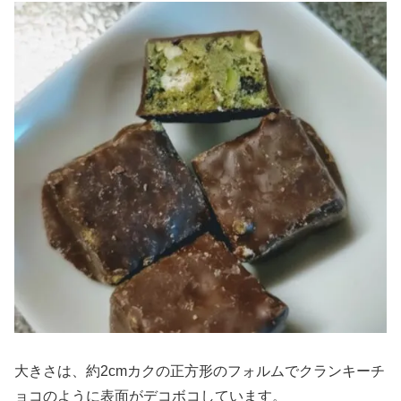
大きさは、約2cmカクの正方形のフォルムでクランキーチ
ョコのように表面がデコボコしています。