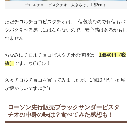
チロルチョコピスタチオ（大きさは、1辺3cm）
ただチロルチョコピスタチオは、1個包装なので何個もパ
クパク食べる感じにはならないので、安心感はあるかもし
れません。
ちなみにチロルチョコピスタチオの値段は、
1個40円（税
抜）
です。ヮ(ﾟдﾟ)ォ!
久々チロルチョコを買ってみましたが、1個10円だった頃
が懐かしいですね(^^)
ローソン先行販売ブラックサンダーピスタ
チオの中身の味は？食べてみた感想も！