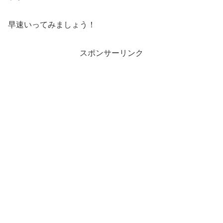
早速いってみましょう！
スポンサーリンク