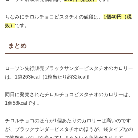
ちなみにチロルチョコピスタチオの値段は、
1個40円（税
抜）
です。
まとめ
ローソン先行販売ブラックサンダーピスタチオのカロリー
は、1袋263kcal（1粒当たり約32kcal)!
同日に発売されたチロルチョコピスタチオのカロリーは、
1個58kcalです。
チロルチョコのほうが1個あたりのカロリーは高いのです
が、ブラックサンダーピスタチオのほうが、袋タイプなの
で複数個パクパク食べてしまうという危険があります。