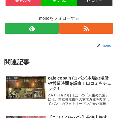
Pocket
LINE
コピー
monoをフォローする
mono
関連記事
cafe copain (コパン)木場の場所
テレビ番組
や営業時間を調査！口コミもチェ
ック！
2021年1月23日（土）の「人生の楽園」
には、東京都江東区の材木倉庫を改装し
てパン・カフェをオープンさせた高橋幸
子さんが登場します。高橋さんが2015年
にオープンさせたパン・カフェは、
「cafe copain (コパン)」という名前のお
【ごはんジャパン】丹波山舞茸
テレビ番組