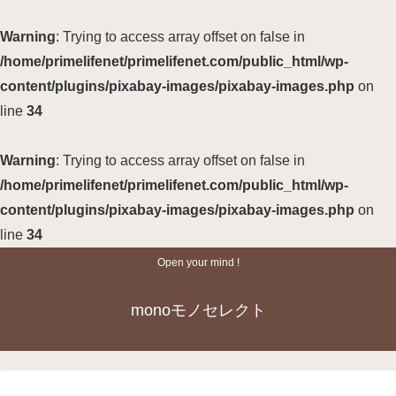
Warning
: Trying to access array offset on false in
/home/primelifenet/primelifenet.com/public_html/wp-
content/plugins/pixabay-images/pixabay-images.php
on
line
34
Warning
: Trying to access array offset on false in
/home/primelifenet/primelifenet.com/public_html/wp-
content/plugins/pixabay-images/pixabay-images.php
on
line
34
Open your mind !
monoモノセレクト