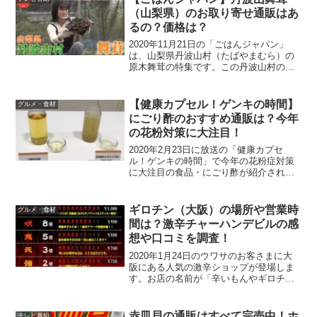
店...
（山梨県）のお取り寄せ通販はあ
るの？価格は？
2020年11月21日の「ごはんジャパン」
は、山梨県丹波山村（たばやまむら）の
原木舞茸の特集です。この丹波山村の原
木舞茸は、知る人ぞ知る舞茸で香り、
味、食感と菌床舞茸とはまったく違うも
ので、香り松茸や味しめじを凌ぐ美味し
【健康カプセル！ゲンキの時間】
グルメ・食材
さだそうです。確かに...
にごり酢のおすすめ通販は？今年
の花粉対策に大注目！
2020年2月23日に放送の「健康カプセ
ル！ゲンキの時間」で今年の花粉症対策
に大注目の食品・にごり酢が紹介されま
す！にごり酢ってなんだ？普通の酢と何
が違うの？にごり酢のおすすめ通販はあ
るの？など気になるポイントをチェック
ギロチン（大阪）の場所や営業時
グルメ・食材
してみました！早速い...
間は？激辛チャーハンデビルの感
想や口コミを調査！
2020年1月24日のウワサのお客さまに大
阪にある人気の激辛ショップが登場しま
す。お店の名前が「辛いもんやギロチ
ン」というヤバいネーミングのお店で
す。ギロチンの場所や営業時間などをチ
ェック！ギロチンの激辛メニューの中で
赤皿貝の通販はすべて完売中！ホ
テレビ番組