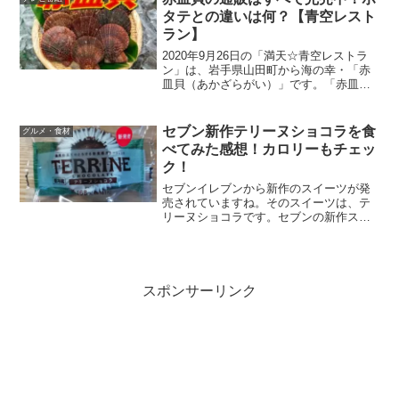
も最高にヤバい激辛チャ...
タテとの違いは何？【青空レスト
ラン】
2020年9月26日の「満天☆青空レストラ
ン」は、岩手県山田町から海の幸・「赤
皿貝（あかざらがい）」です。「赤皿
貝」なんて知らないなあという反応が大
多数だと思います。赤皿貝の見た目は、
ホタテとそっくりなのでホタテとの違い
セブン新作テリーヌショコラを食
グルメ・食材
が何なのかも調べてみ...
べてみた感想！カロリーもチェッ
ク！
セブンイレブンから新作のスイーツが発
売されていますね。そのスイーツは、テ
リーヌショコラです。セブンの新作スイ
ーツはついついみかけると買ってしまい
ますが、今回も買ってしまいました^^;セ
ブン新作のテリーヌショコラを食べてみ
たので感想を正直にレ...
スポンサーリンク