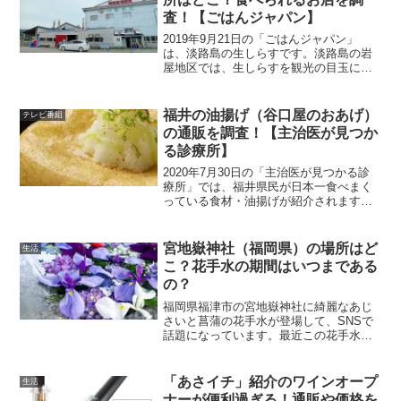
査！【ごはんジャパン】
2019年9月21日の「ごはんジャパン」
は、淡路島の生しらすです。淡路島の岩
屋地区では、生しらすを観光の目玉にし
ようと頑張っています。番組で生しらす
漁やちりめんじゃこを生産している拝原
水産の場所や生しらすを食べられるお店
福井の油揚げ（谷口屋のおあげ）
テレビ番組
を調査してみました。...
の通販を調査！【主治医が見つか
る診療所】
2020年7月30日の「主治医が見つかる診
療所」では、福井県民が日本一食べまく
っている食材・油揚げが紹介されます。
実は、福井県が油揚げの消費量日本一だ
そうです。意外に知らなかったですね
ー。油揚げは、餃子とかとくらべるとち
宮地嶽神社（福岡県）の場所はど
生活
ょっと地味というかそ...
こ？花手水の期間はいつまである
の？
福岡県福津市の宮地嶽神社に綺麗なあじ
さいと菖蒲の花手水が登場して、SNSで
話題になっています。最近この花手水は
各地のあじさいが有名な神社で話題にな
っています。見た目も綺麗だし、SNS映
えもするので大人気ですね。今回の宮地
「あさイチ」紹介のワインオープ
生活
嶽神社（福岡県）の花...
ナーが便利過ぎる！通販や価格を