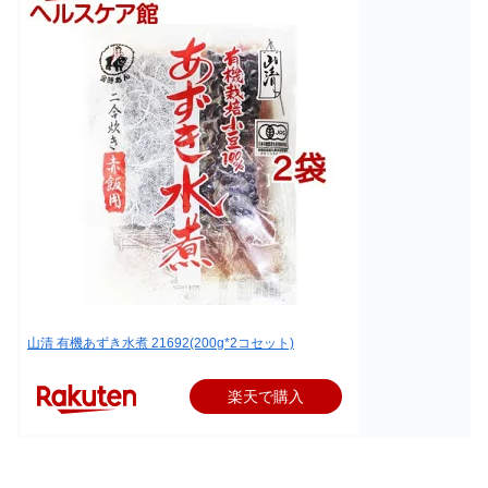
山清 有機あずき水煮 21692(200g*2コセット)
楽天で購入