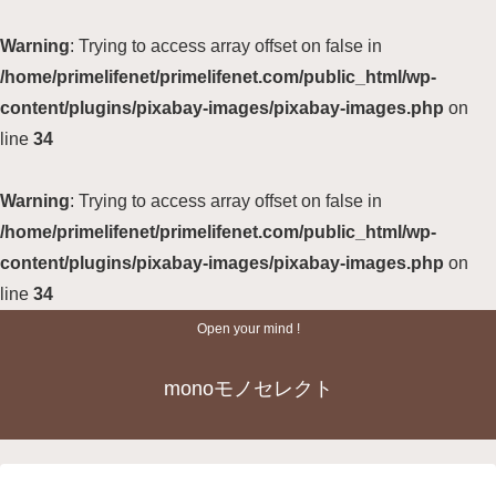
Warning
: Trying to access array offset on false in
/home/primelifenet/primelifenet.com/public_html/wp-
content/plugins/pixabay-images/pixabay-images.php
on
line
34
Warning
: Trying to access array offset on false in
/home/primelifenet/primelifenet.com/public_html/wp-
content/plugins/pixabay-images/pixabay-images.php
on
line
34
Open your mind !
monoモノセレクト