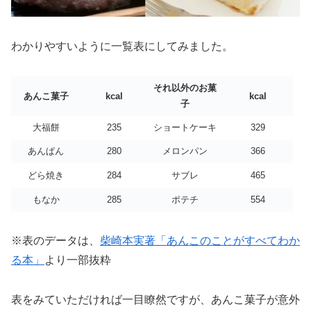
わかりやすいように一覧表にしてみました。
それ以外のお菓
あんこ菓子
kcal
kcal
子
大福餅
235
ショートケーキ
329
あんぱん
280
メロンパン
366
どら焼き
284
サブレ
465
もなか
285
ポテチ
554
※表のデータは、
柴崎本実著「あんこのことがすべてわか
る本」
より一部抜粋
表をみていただければ一目瞭然ですが、あんこ菓子が意外