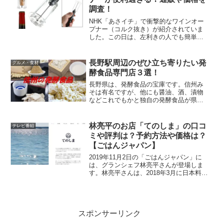
調査！
NHK「あさイチ」で衝撃的なワインオー
プナー（コルク抜き）が紹介されていま
した。この日は、左利きの人でも簡単に
使える道具（グッズ）が紹介されてい
て、そのうちの一つでしたが、あまりに
便利そうに見えたので思わず買いたくな
長野駅周辺のぜひ立ち寄りたい発
グルメ・食材
りました。どんなワインオ...
酵食品専門店３選！
長野県は、発酵食品の宝庫です。信州み
そは有名ですが、他にも醤油、酒、漬物
などこれでもかと独自の発酵食品が県内
各地にあります。今回は、その中でも長
野駅周辺でぜひ立ち寄ってほしい発酵食
品専門店を３つ紹介していきます。早速
林亮平のお店「てのしま」の口コ
テレビ番組
いってみましょう！
ミや評判は？予約方法や価格は？
【ごはんジャパン】
2019年11月2日の「ごはんジャパン」に
は、グランシェフ林亮平さんが登場しま
す。林亮平さんは、2018年3月に日本料理
の名店「菊乃井」から独立して、東京青
山に「てのしま」という日本料理店をオ
ープンさせました。お店の名前の由来
は、林亮平さん...
スポンサーリンク